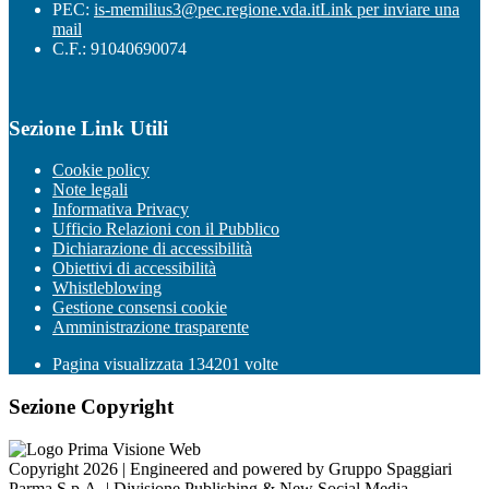
PEC:
is-memilius3@pec.regione.vda.it
Link per inviare una
mail
C.F.: 91040690074
Sezione Link Utili
Cookie policy
Note legali
Informativa Privacy
Ufficio Relazioni con il Pubblico
Dichiarazione di accessibilità
Obiettivi di accessibilità
Whistleblowing
Gestione consensi cookie
Amministrazione trasparente
Pagina visualizzata
134201
volte
Sezione Copyright
Copyright 2026 | Engineered and powered by Gruppo Spaggiari
Parma S.p.A. | Divisione Publishing & New Social Media