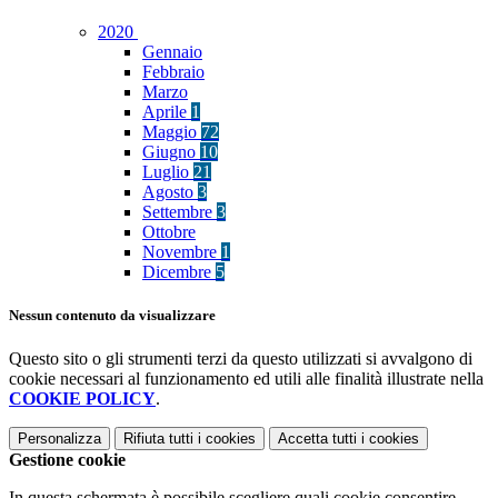
2020
Gennaio
Febbraio
Marzo
Aprile
1
Maggio
72
Giugno
10
Luglio
21
Agosto
3
Settembre
3
Ottobre
Novembre
1
Dicembre
5
Nessun contenuto da visualizzare
Questo sito o gli strumenti terzi da questo utilizzati si avvalgono di
cookie necessari al funzionamento ed utili alle finalità illustrate nella
COOKIE POLICY
.
Personalizza
Rifiuta tutti
i cookies
Accetta tutti
i cookies
Gestione cookie
In questa schermata è possibile scegliere quali cookie consentire.