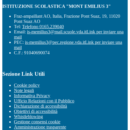
ISTITUZIONE SCOLASTICA "MONT EMILIUS 3"
Fraz-ampaillant AO, Italia, Frazione Pont Suaz, 19, 11020
Pont Suaz AO
Tel:
Telefono 0165.239040
Email:
is-memilius3@mail.scuole.vda.it
Link per inviare una
mail
PEC:
is-memilius3@pec.regione.vda.it
Link per inviare una
mail
C.F.: 91040690074
Sezione Link Utili
Cookie policy
Note legali
Informativa Privacy
Ufficio Relazioni con il Pubblico
Dichiarazione di accessibilità
Obiettivi di accessibilità
Whistleblowing
Gestione consensi cookie
Amministrazione trasparente