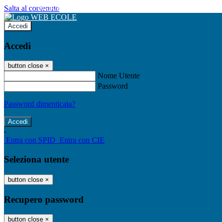
Salta al contenuto
WEB ECOLE
Accedi
Accedi
button close
×
Nome Utente
Password
Password dimenticata?
-
Entra con SPID
Entra con CIE
Seleziona utente
button close
×
Recupero password
button close
×