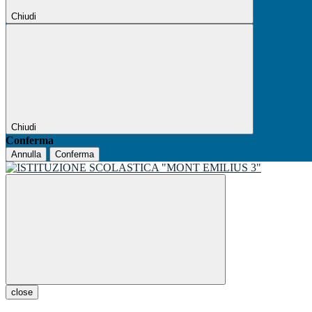
Chiudi
Chiudi
Conferma
Annulla
Conferma
close