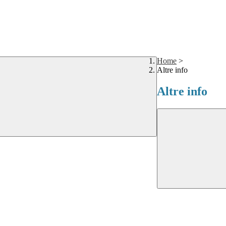
Home
>
Altre info
Altre info