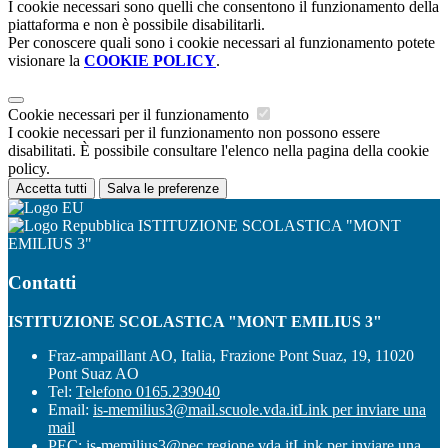
I cookie necessari sono quelli che consentono il funzionamento della
piattaforma e non è possibile disabilitarli.
Per conoscere quali sono i cookie necessari al funzionamento potete
visionare la
COOKIE POLICY
.
Cookie necessari per il funzionamento
I cookie necessari per il funzionamento non possono essere
disabilitati. È possibile consultare l'elenco nella pagina della cookie
policy.
Accetta tutti
Salva le preferenze
ISTITUZIONE SCOLASTICA "MONT
EMILIUS 3"
Contatti
ISTITUZIONE SCOLASTICA "MONT EMILIUS 3"
Fraz-ampaillant AO, Italia, Frazione Pont Suaz, 19, 11020
Pont Suaz AO
Tel:
Telefono 0165.239040
Email:
is-memilius3@mail.scuole.vda.it
Link per inviare una
mail
PEC:
is-memilius3@pec.regione.vda.it
Link per inviare una