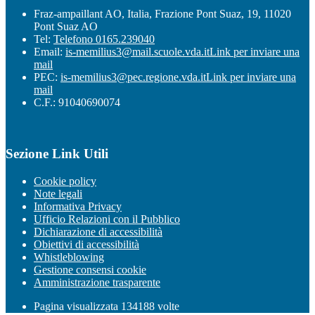
Fraz-ampaillant AO, Italia, Frazione Pont Suaz, 19, 11020
Pont Suaz AO
Tel:
Telefono 0165.239040
Email:
is-memilius3@mail.scuole.vda.it
Link per inviare una
mail
PEC:
is-memilius3@pec.regione.vda.it
Link per inviare una
mail
C.F.: 91040690074
Sezione Link Utili
Cookie policy
Note legali
Informativa Privacy
Ufficio Relazioni con il Pubblico
Dichiarazione di accessibilità
Obiettivi di accessibilità
Whistleblowing
Gestione consensi cookie
Amministrazione trasparente
Pagina visualizzata
134188
volte