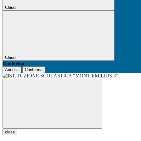
Chiudi
Chiudi
Conferma
Annulla
Conferma
close