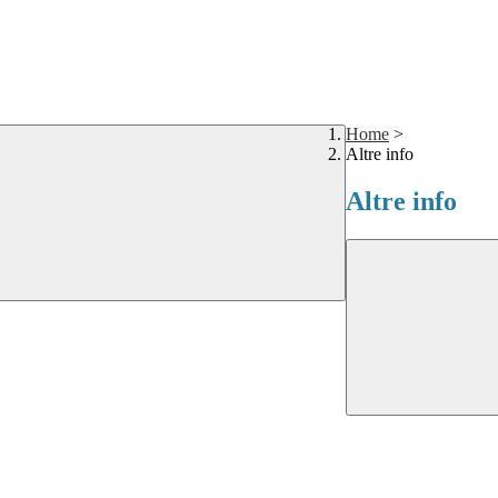
Home
>
Altre info
Altre info