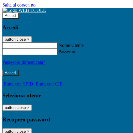
Salta al contenuto
WEB ECOLE
Accedi
Accedi
button close
×
Nome Utente
Password
Password dimenticata?
-
Entra con SPID
Entra con CIE
Seleziona utente
button close
×
Recupero password
button close
×